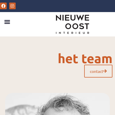
Komt binnen!
De Merken
Het Team
het team
contact