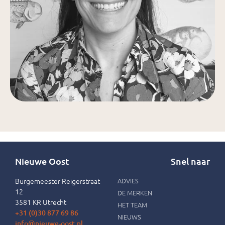
Nieuwe Oost
Snel naar
Burgemeester Reigerstraat
ADVIES
12
DE MERKEN
3581 KR Utrecht
HET TEAM
+31 (0)30 877 69 86
NIEUWS
info@nieuwe-oost.nl